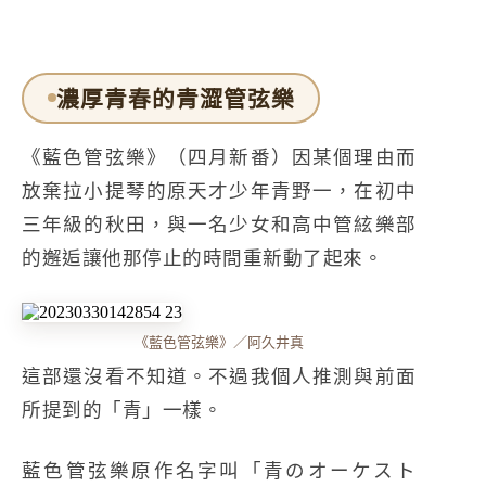
濃厚青春的青澀管弦樂
《藍色管弦樂》（四月新番）因某個理由而
放棄拉小提琴的原天才少年青野一，在初中
三年級的秋田，與一名少女和高中管絃樂部
的邂逅讓他那停止的時間重新動了起來。
《藍色管弦樂》／阿久井真
這部還沒看不知道。不過我個人推測與前面
所提到的「青」一樣。
藍色管弦樂原作名字叫「青のオーケスト