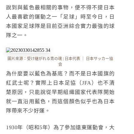
說到與藍色最相關的事物，便不得不提日本
人最喜歡的運動之一「足球」時至今日，日
本國家足球隊是目前亞洲綜合實力最強的球
隊之一。
圖片來源：
受け継がれる青の魂 | 日本代表 ｜ 日本サッカー協
会
為什麼要以藍色為基底？而不是日本國旗的
紅武士呢？實際上日本足協（JFA）也不清
楚原因，只能說從早期組織國家代表隊開始
就一直沿用藍色，而這個顏色似乎也為日本
隊帶來不少好運。
1930年（昭和5年）為了參加遠東運動會，大