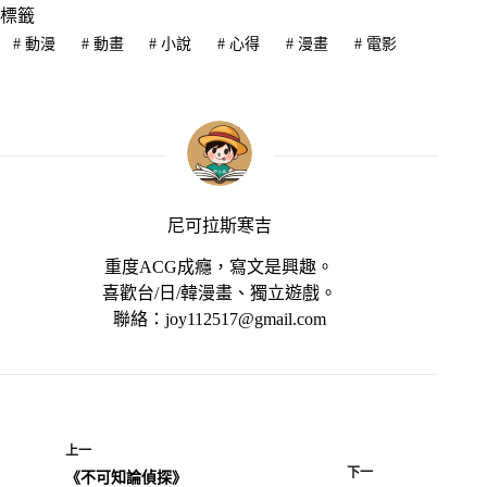
標籤
#
動漫
#
動畫
#
小說
#
心得
#
漫畫
#
電影
尼可拉斯寒吉
重度ACG成癮，寫文是興趣。
喜歡台/日/韓漫畫、獨立遊戲。
聯絡：joy112517@gmail.com
上一
下一
《不可知論偵探》