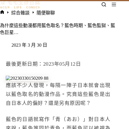
𓃠 宅宅生存日誌
跳
至
綜合雜談
隨便聊聊
主
首
要
頁
為什麼這些動漫都用藍色取名？藍色時期、藍色監獄、藍
內
色巨星…
容
2023 年 3 月 30 日
最後更新日期：2023年05月12日
應該不少人發現，每隔一陣子日本就會出現
以藍色取名的動漫作品。究竟這些藍色是出
自日本人的偏好？還是另有原因呢？
藍色的日語就寫作「青（あお）」對日本人
來說，藍色等同於青色，而藍色可以被視為