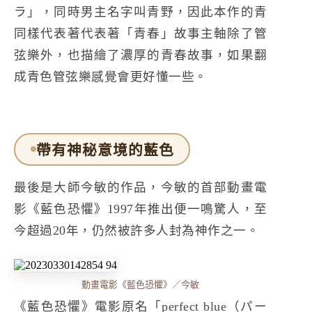
ラ」，同時男主名字叫青野，因此本作的青
同樣代表著代表著「青春」故事主軸除了管
弦樂外，也描繪了濃厚的青春故事，如果翻
成青色管弦樂感覺會更好懂一些。
帶有神秘意境的藍色
最後是大師今敏的作品，今敏的首部動畫電
影《藍色恐懼》1997年推出便一鳴驚人，至
今超過20年，仍然被許多人封為神作之一。
動畫電影《藍色恐懼》／今敏
《藍色恐懼》電影原名「perfect blue（パー