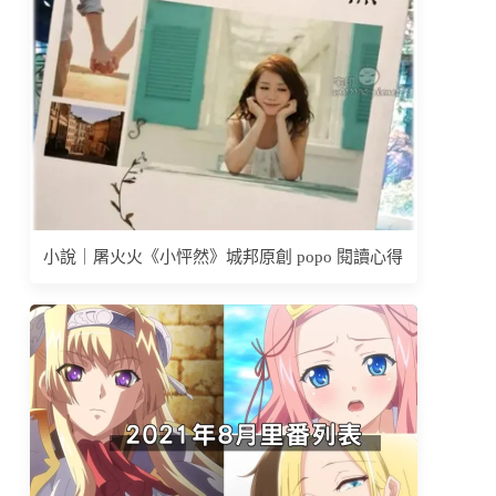
小說｜屠火火《小怦然》城邦原創 popo 閱讀心得