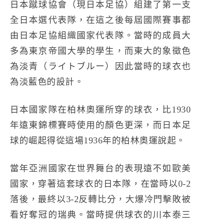
日本蹴球協會（現日本足協）組建了第一支
全日本選代表隊，在這之後每屆國際賽事都
由日本足協組織國家代表隊。當時的成員大
多為東京帝國大學的學生，而東大的象徵色
為淡青（ライトブルー）因此當時的球衣也
為淡藍色的設計。
日本國家隊在柏林奧運所穿的球衣，比1930
年遠東錦標賽時使用的顏色更深，而日本足
球的崛起得從這場1936年的柏林奧運說起。
當年亞洲國家在世界舞台的表現遠不如歐美
國家，穿著這套球衣的日本隊，在當時以0-2
落後，最終以3-2反轉比分，大爆冷門擊敗被
看好奪冠的瑞典。當時提供球衣的川本泰三