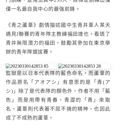
門訓練，並淘汰其中299人，目標是訓練出僅
僅一名最自我中心的最強前鋒。
《青之蘆葦》劇情描述國中生青井葦人某天
遇見J聯賽的青年隊主教練福田達也。看透了
青井無限潛力的福田，鼓勵其參加在東京舉
辦的青年隊選拔賽。
監獄是以日本代表隊的藍色命名，而蘆葦的
作品原名「アオアシ」有意思的是「青(ア
シ)」除了是代表隊的顏色外，作者不用「藍
色」而是用帶有青春、青澀的「青」來取
名，蘆葦則代表著不屈不撓的精神，也因此
成了不成熟的蘆葦。