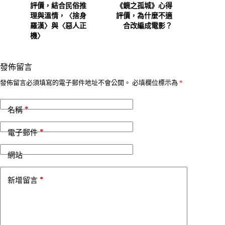
評價，結合民俗推
《鏡之孤城》心得
理與溫情，〈捨身
評價，為什麼不適
羅漢〉與〈惡人正
合改編成電影？
機〉
發佈留言
A
發佈留言必須填寫的電子郵件地址不會公開。
必填欄位標示為
*
l
t
*
e
名稱
r
n
*
電子郵件
a
t
i
網站
v
e
*
新增留言
: