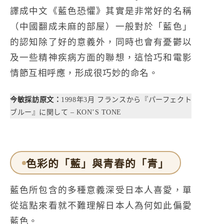
譯成中文《藍色恐懼》其實是非常好的名稱
（中國翻成未麻的部屋）一般對於「藍色」
的認知除了好的意義外，同時也會有憂鬱以
及一些精神疾病方面的聯想，這恰巧和電影
情節互相呼應，形成很巧妙的命名。
今敏採訪原文：
1998年3月 フランスから『パーフェクト
ブルー』に関して – KON’S TONE
色彩的「藍」與青春的「青」
藍色所包含的多種意義深受日本人喜愛，單
從這點來看就不難理解日本人為何如此偏愛
藍色。