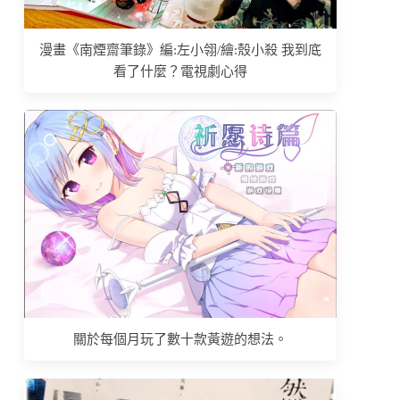
漫畫《南煙齋筆錄》編:左小翎/繪:殼小殺 我到底
看了什麼？電視劇心得
關於每個月玩了數十款黃遊的想法。