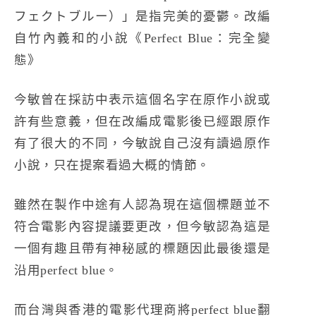
フェクトブルー）」是指完美的憂鬱。改編
自竹內義和的小說《Perfect Blue：完全變
態》
今敏曾在採訪中表示這個名字在原作小說或
許有些意義，但在改編成電影後已經跟原作
有了很大的不同，今敏說自己沒有讀過原作
小說，只在提案看過大概的情節。
雖然在製作中途有人認為現在這個標題並不
符合電影內容提議要更改，但今敏認為這是
一個有趣且帶有神秘感的標題因此最後還是
沿用perfect blue。
而台灣與香港的電影代理商將perfect blue翻