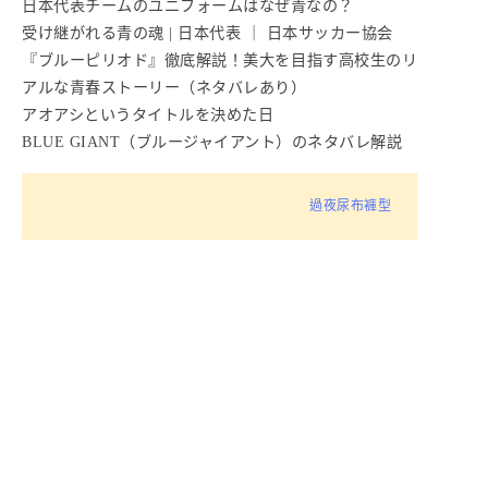
日本代表チームのユニフォームはなぜ青なの？
受け継がれる青の魂 | 日本代表 ｜ 日本サッカー協会
『ブルーピリオド』徹底解説！美大を目指す高校生のリ
アルな青春ストーリー（ネタバレあり）
アオアシというタイトルを決めた日
BLUE GIANT（ブルージャイアント）のネタバレ解説
過夜尿布褲型